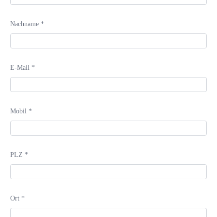
Nachname *
E-Mail *
Mobil *
PLZ *
Ort *